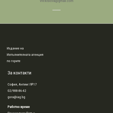
vvv.kisiova@gmail.com
Издание на
Изпълнителната агенция
по горите
За контакти
София, Антим I №17
02/988-86-42
gora@iag.bg
Работно време
Понеделник-Петък