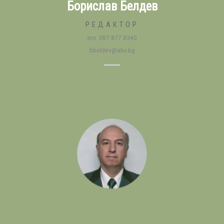
Борислав Белдев
РЕДАКТОР
тел. 087 877 8340
bbeldev@abv.bg