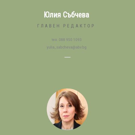
Юлия Събчева
ГЛАВЕН РЕДАКТОР
тел. 088 950 1093
yulia_sabcheva@abv.bg