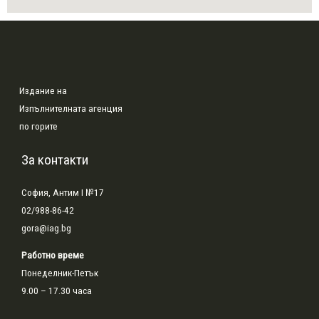
Издание на
Изпълнителната агенция
по горите
За контакти
София, Антим I №17
02/988-86-42
gora@iag.bg
Работно време
Понеделник-Петък
9.00 – 17.30 часа