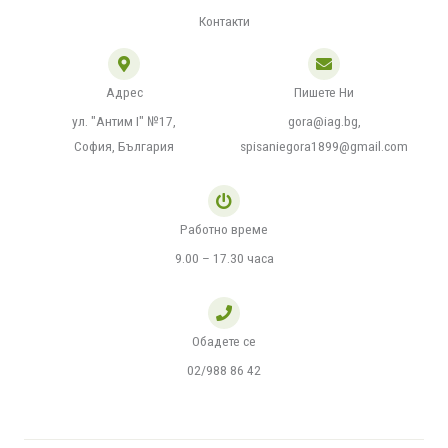
k
a
-
m
Контакти
f
Адрес
Пишете Ни
ул. "Антим I" №17,
gora@iag.bg,
София, България
spisaniegora1899@gmail.com
Работно време
9.00 – 17.30 часа
Обадете се
02/988 86 42