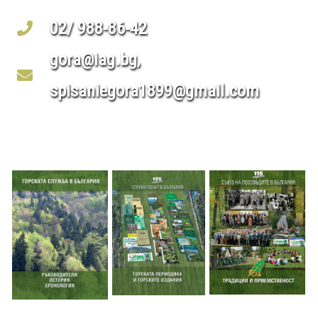
02/ 988-86-42
gora@iag.bg,
spisaniegora1899@gmail.com